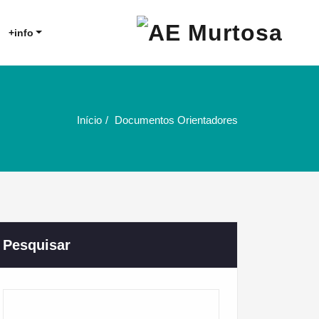
Agrupamento de Escolas da
AE Murtosa
+info
Murtosa
Início
Documentos Orientadores
Pesquisar