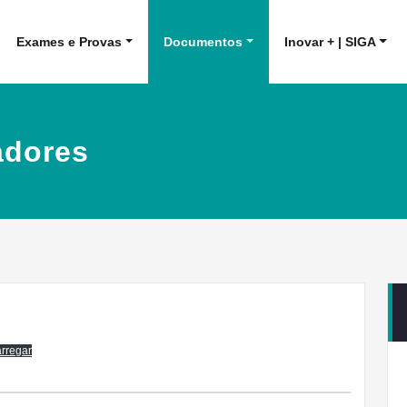
Exames e Provas
Documentos
Inovar + | SIGA
adores
rregar