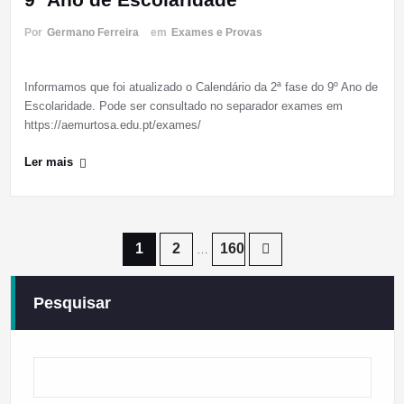
Por
Germano Ferreira
em
Exames e Provas
Informamos que foi atualizado o Calendário da 2ª fase do 9º Ano de
Escolaridade. Pode ser consultado no separador exames em
https://aemurtosa.edu.pt/exames/
Ler mais
Paginação
1
2
160
…
dos
Pesquisar
conteúdos